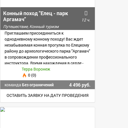
Конный поход "Елец - парк
Аргамач"
12 ч.
Путешествие, Конный туризм
Приглашаем присоединиться к
однодневному конному походу! Вас ждет
незабываемая конная прогулка по Елецкому
району до археологического парка "Аргамач"
в сопровождении профессионального
инструктора. Время нахождения в седле -
седле - 5 часов
Терра Воронеж
0 (0)
4 496 руб.
команда
Без ограничений
ОСТАВИТЬ ЗАЯВКУ НА ДАТУ ПРОВЕДЕНИЯ