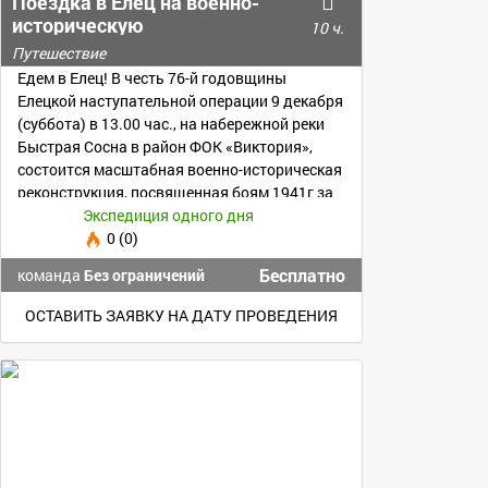
Поездка в Елец на военно-
историческую
10 ч.
реконструкцию
Путешествие
Едем в Елец! В честь 76-й годовщины
Елецкой наступательной операции 9 декабря
(суббота) в 13.00 час., на набережной реки
Быстрая Сосна в район ФОК «Виктория»,
состоится масштабная военно-историческая
реконструкция, посвященная боям 1941г за
Елец.
Экспедиция одного дня
0 (0)
Бесплатно
команда
Без ограничений
ОСТАВИТЬ ЗАЯВКУ НА ДАТУ ПРОВЕДЕНИЯ