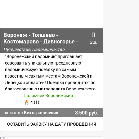
Воронеж - Толшево -
Костомарово - Дивногорье -
2 д.
Задонск - Елец
Путешествие, Паломничество
"Воронежский паломник" приглашает
совершить уникальную трехдневную
паломническую поездку по самым
известным святым местам Воронежской и
Липецкой областей! Поездка проводится по
благословению митрополита Воронежского
и Лискинского Сергия
Паломник Воронежский
4 (1)
8 500 руб.
команда
Без ограничений
ОСТАВИТЬ ЗАЯВКУ НА ДАТУ ПРОВЕДЕНИЯ