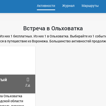
Активности
Журнал
Маршруты
Встреча в Ольховатка
 Из них 1 бесплатных. Из них 1 в Ольховатка. Выбирайте из 1 событ
я в путешествие из Воронежа. Большинство активностей продолжи
ытый
2 д.
ла Ольховатка
одской области
тиваль туризма.