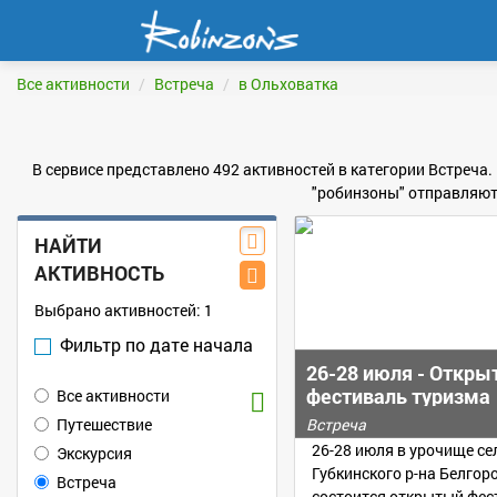
Все активности
Встреча
в Ольховатка
В сервисе представлено 492 активностей в категории Встреча.
"робинзоны" отправляютс
НАЙТИ
АКТИВНОСТЬ
Выбрано активностей:
1
Фильтр по дате начала
26-28 июля - Откр
фестиваль туризма
Все активности
Путешествие
Встреча
26-28 июля в урочище се
Экскурсия
Губкинского р-на Белгор
Встреча
состоится открытый фес