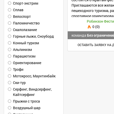
Спорт-экстрим
Приглашаются все жела
Сплав
пешеходного туризма, ра
спортивное ориентирова
Велоспорт
полос препятствий
Робинзон Фест
Паломничество
0 (0)
Скалолазание
команда
Без ограничени
Горные лыжи, Сноуборд
Конный туризм
ОСТАВИТЬ ЗАЯВКУ НА 
Альпинизм
Парашютизм
Ориентирование
Трофи
Мотокросс, Маунтинбайк
Ски-тур
Серфинг, Виндсерфинг,
Кайтсерфинг
Прыжки с троса
Воздушный шар