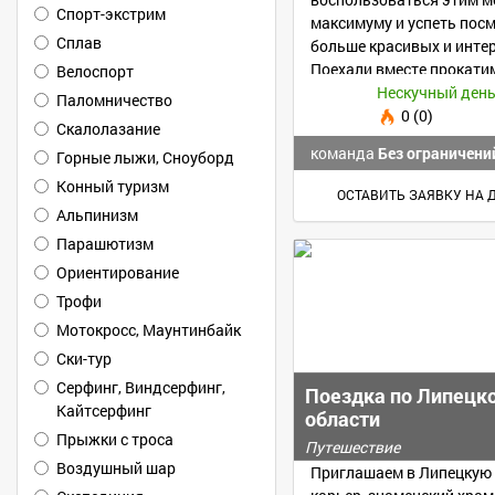
Спорт-экстрим
максимуму и успеть пос
Сплав
больше красивых и инте
Поехали вместе прокати
Велоспорт
на своих авто!
Паломничество
0 (0)
Скалолазание
команда
Без ограничени
Горные лыжи, Сноуборд
Конный туризм
ОСТАВИТЬ ЗАЯВКУ НА 
Альпинизм
Парашютизм
Ориентирование
Трофи
Мотокросс, Маунтинбайк
Ски-тур
Серфинг, Виндсерфинг,
Поездка по Липецк
Кайтсерфинг
области
Прыжки с троса
Путешествие
Воздушный шар
Приглашаем в Липецкую 