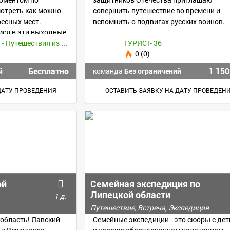
мотреть как можно
совершить путешествие во времени и
ресных мест.
вспомнить о подвигах русских воинов.
мся в эти выходные
Нескучный день - Путешествия из Воронежа -
ТУРИСТ- 36
0 (0)
Бесплатно
1 150
й
команда
Без ограничений
ДАТУ ПРОВЕДЕНИЯ
ОСТАВИТЬ ЗАЯВКУ НА ДАТУ ПРОВЕДЕН
ой
Семейная экспедиция по
Липецкой области
1 д.
Путешествие, Встреча, Экспедиция
область! Лавский
Семейные экспедиции - это сюоры с де