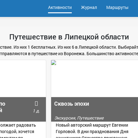
Активности
Журнал
Маршруты
Путешествие в Липецкой области
твие. Из них 1 бесплатных. Из них 6 в Липецкой области. Выбирайт
тправляются в путешествие из Воронежа. Большинство активносте
по
Сквозь эпохи
й
1 д.
Экскурсия, Путешествие
одолжает радовать
Новый авторский маршрут Евгении
погодой, хочется
Горловой. В дни празднования Дня
оментом по
защитников Отечества приглашаю