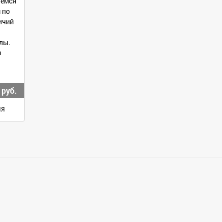
аемся
 по
ичий
алы.
м
 руб.
ИЯ