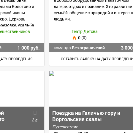
 в Вешаловке,
в хорошо оборудованном палаточном
елами Волотово и
лагере, отдых и познание. Это развитие
ирской иконы
семьёй, общение с природой и интерес
ево, Церковь
людьми.
резовке, усадьба
тешественников
Театр Детсва
0 (0)
1 000 руб.
3 000
й
команда
Без ограничений
ДАТУ ПРОВЕДЕНИЯ
ОСТАВИТЬ ЗАЯВКУ НА ДАТУ ПРОВЕДЕН
ой
Поездка на Галичью гору и
то
Воргольские скалы
2 д.
Путешествие