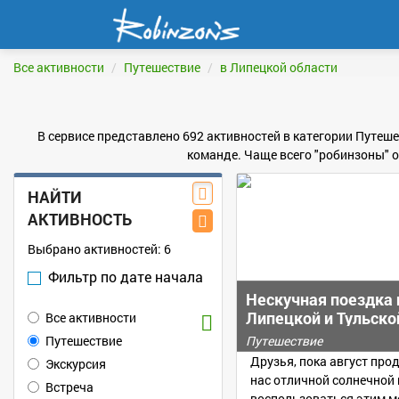
Все активности
Путешествие
в Липецкой области
В сервисе представлено 692 активностей в категории Путешес
команде. Чаще всего "робинзоны" о
НАЙТИ
АКТИВНОСТЬ
Выбрано активностей:
6
Фильтр по дате начала
Нескучная поездка 
Липецкой и Тульско
Все активности
областям
Путешествие
Путешествие
Друзья, пока август пр
Экскурсия
нас отличной солнечной 
Встреча
воспользоваться этим м