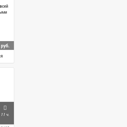
 всей
ными
 руб.
ИЯ
11 ч.