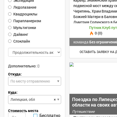
карьер, знаменский храм
Экспедиция
подвесной мост между с
Ледолазание
Черепянь, Храм Владим
Квадроциклы
Божией Матери в Баловн
Парапланеризм
Дмитрия Солунского в Бе
Мультигонки
Семенова Тян- Шанского.
Путник Клуб пу
0 (0)
Дайвинг
Слэклайн
команда
Без ограничени
ОСТАВИТЬ ЗАЯВКУ НА 
Дополнительно:
Откуда:
По месту отправлению
Куда:
Поездка по Липецк
Липецкая, обл
×
области на своих ав
Стоимость места
Путешествие
Бесплатно