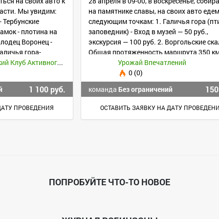
ься на своих авто к
28 апреля в 09-00, в воскресенье, собир
асти. Мы увидим:
на памятнике славы, на своих авто едем
- Тербунские
следующим точкам: 1. Галичья гора (пт
амок - плотина на
заповедник) - Вход в музей — 50 руб.,
олодец Воронец -
экскурсия — 100 руб. 2. Воргольские ск
аличья гора-
Общая протяженность маршрута 350 к
КАТ - Воронежский Клуб Активного Туризма и Альпинизма
Урожай Впечатлений
0 (0)
1 100 руб.
150
й
команда
Без ограничений
ДАТУ ПРОВЕДЕНИЯ
ОСТАВИТЬ ЗАЯВКУ НА ДАТУ ПРОВЕДЕН
ПОПРОБУЙТЕ ЧТО-ТО НОВОЕ