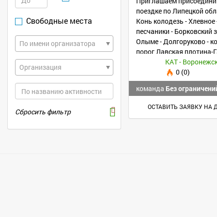
Приглашаем присоединит
поездке по Липецкой обл
Свободные места
Конь колодезь - Хлевное 
песчаники - Борковский з
Олыме - Долгоруково - к
По имени организатора
порог Лавская плотина-Г
Задонск и др.
Организация
0 (0)
команда
Без ограничени
ОСТАВИТЬ ЗАЯВКУ НА 
Сбросить фильтр