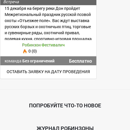
«Отъезжее поле»
Встреча
15 декабря на берегу реки Дон пройдет
Межрегиональный праздник русской псовой
охоты «Отъезжее поле». Вас ждут выставка
русских борзых и охотничьих птиц, торговые
и сувенирные ряды, охотничий привал,
полевая кухня, спортивно-игровая площадка
и др.
Робинзон Фестивалич
0 (0)
Бесплатно
команда
Без ограничений
ОСТАВИТЬ ЗАЯВКУ НА ДАТУ ПРОВЕДЕНИЯ
ПОПРОБУЙТЕ ЧТО-ТО НОВОЕ
ЖУРНАЛ РОБИНЗОНЫ