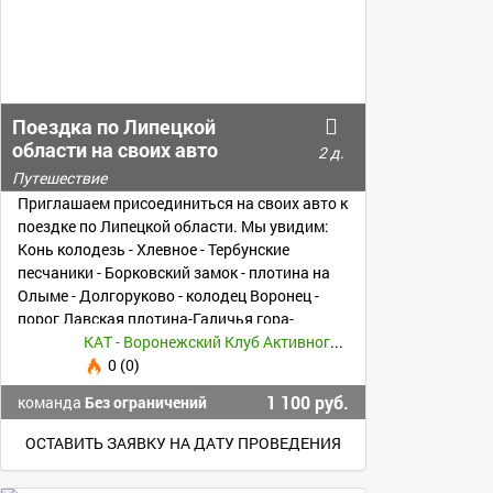
Поездка по Липецкой
области на своих авто
2 д.
Путешествие
Приглашаем присоединиться на своих авто к
поездке по Липецкой области. Мы увидим:
Конь колодезь - Хлевное - Тербунские
песчаники - Борковский замок - плотина на
Олыме - Долгоруково - колодец Воронец -
порог Лавская плотина-Галичья гора-
Задонск и др.
КАТ - Воронежский Клуб Активного Туризма и Альпинизма
0 (0)
1 100 руб.
команда
Без ограничений
ОСТАВИТЬ ЗАЯВКУ НА ДАТУ ПРОВЕДЕНИЯ