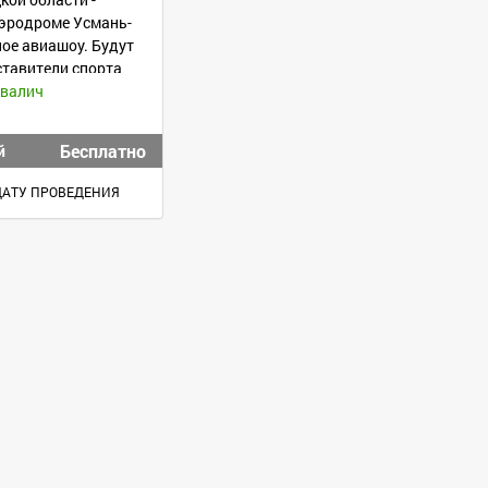
аэродроме Усмань-
ое авиашоу. Будут
ставители спорта
ивалич
Бесплатно
й
ДАТУ ПРОВЕДЕНИЯ