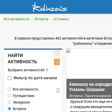
Все активности
Встреча
в Усмань
В сервисе представлено 492 активностей в категории Встр
"робинзоны" отправляю
НАЙТИ
АКТИВНОСТЬ
Выбрано активностей:
1
Фильтр по дате начала
Авиашоу на аэродр
Усмань-Шаршки
Все активности
Путешествие
Встреча, Парапланеризм
Друзья! Если кто еще н
Экскурсия
о грядущем авиационном
Встреча
Усманском районе Липец