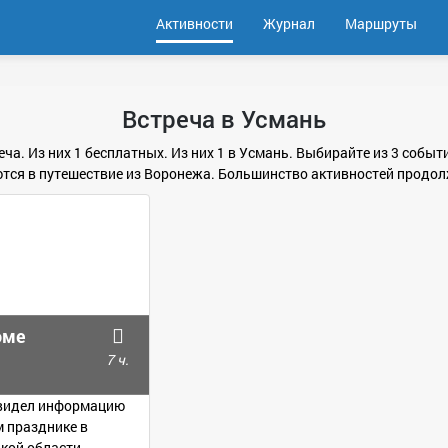
Активности
Журнал
Маршруты
Встреча в Усмань
еча. Из них 1 бесплатных. Из них 1 в Усмань. Выбирайте из 3 событ
тся в путешествие из Воронежа. Большинство активностей продол
оме
7 ч.
е видел информацию
 празднике в
кой области -