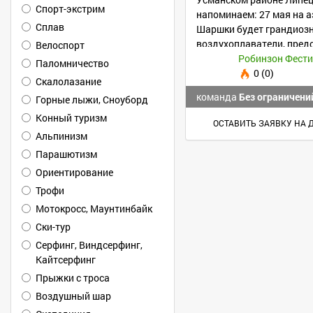
Спорт-экстрим
напоминаем: 27 мая на 
Сплав
Шаршки будет грандиозн
воздухоплаватели, пред
Велоспорт
сверхлегкой авиации.
Робинзон Фест
Паломничество
0 (0)
Скалолазание
команда
Без ограничени
Горные лыжи, Сноуборд
Конный туризм
ОСТАВИТЬ ЗАЯВКУ НА 
Альпинизм
Парашютизм
Ориентирование
Трофи
Мотокросс, Маунтинбайк
Ски-тур
Серфинг, Виндсерфинг,
Кайтсерфинг
Прыжки с троса
Воздушный шар