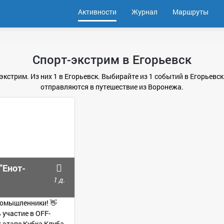
Активности
Журнал
Маршруты
Спорт-экстрим в Егорьевск
экстрим. Из них 1 в Егорьевск. Выбирайте из 1 событий в Егорьевс
отправляются в путешествие из Воронежа.
 "Енот-
1 д.
номышленники! 👋
участие в OFF-
3 этапе Кубка Клуба