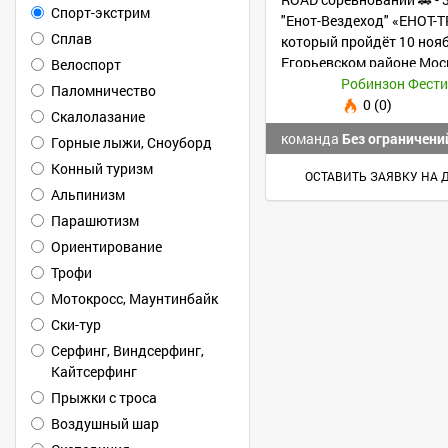
Спорт-экстрим
"Енот-Вездеход" «ЕНОТ-
Сплав
который пройдёт 10 нояб
Егорьевском районе Мос
Велоспорт
Робинзон Фест
Паломничество
0 (0)
Скалолазание
команда
Без ограничени
Горные лыжи, Сноуборд
Конный туризм
ОСТАВИТЬ ЗАЯВКУ НА 
Альпинизм
Парашютизм
Ориентирование
Трофи
Мотокросс, Маунтинбайк
Ски-тур
Серфинг, Виндсерфинг,
Кайтсерфинг
Прыжки с троса
Воздушный шар