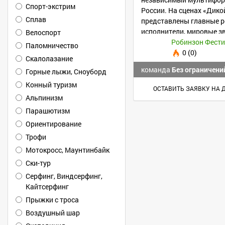
Спорт-экстрим
России. На сценах «Дик
Сплав
представлены главные р
исполнители, мировые зв
Велоспорт
сцены и электронная му
Робинзон Фест
Паломничество
0 (0)
Скалолазание
команда
Без ограничени
Горные лыжи, Сноуборд
Конный туризм
ОСТАВИТЬ ЗАЯВКУ НА 
Альпинизм
Парашютизм
Ориентирование
Трофи
Мотокросс, Маунтинбайк
Ски-тур
Серфинг, Виндсерфинг,
Кайтсерфинг
Прыжки с троса
Воздушный шар