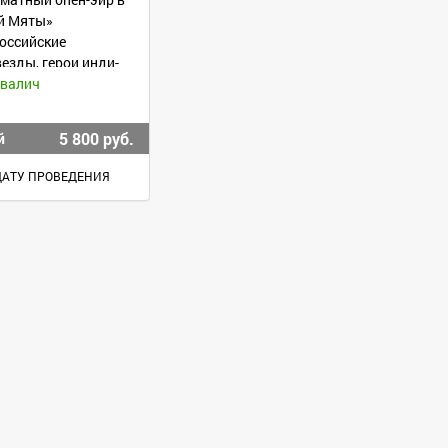
ой Мяты»
оссийские
езды, герои инди-
зыка
ивалич
5 800 руб.
й
ДАТУ ПРОВЕДЕНИЯ