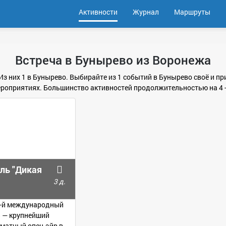
Активности
Журнал
Маршруты
Встреча в Бунырево из Воронежа
 Из них 1 в Бунырево. Выбирайте из 1 событий в Бунырево своё и 
роприятиях. Большинство активностей продолжительностью на 4 -
ль "Дикая
3 д.
12-й международный
 — крупнейший
матный опен-эйр в