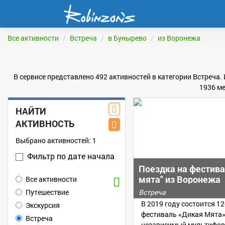
Все активности
Встреча
в Бунырево
из Воронежа
В сервисе представлено 492 активностей в категории Встреча.
1936 ме
НАЙТИ
АКТИВНОСТЬ
Выбрано активностей:
1
Фильтр по дате начала
Поездка на фестива
мята" из Воронежа
Все активности
Путешествие
Встреча
В 2019 году состоится 
Экскурсия
фестиваль «Дикая Мята»
Встреча
независимый мультифор