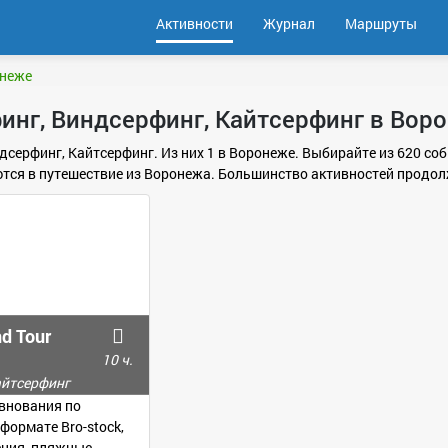
Активности
Журнал
Маршруты
онеже
инг, Виндсерфинг, Кайтсерфинг в Вор
ндсерфинг, Кайтсерфинг. Из них 1 в Воронеже. Выбирайте из 620 со
тся в путешествие из Воронежа. Большинство активностей продол
d Tour
10 ч.
айтсерфинг
евнования по
формате Bro-stock,
ения, пляжные