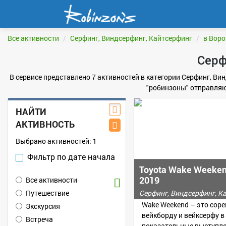
Все активности
Серфинг, Виндсерфинг, Кайтсерфинг
в Вор
Серф
В сервисе представлено 7 активностей в категории Серфинг, Ви
"робинзоны" отправляю
НАЙТИ
АКТИВНОСТЬ
Выбрано активностей:
1
Фильтр по дате начала
Toyota Wake Weeken
2019
Все активности
Путешествие
Серфинг, Виндсерфинг, К
Wake Weekend – это сор
Экскурсия
вейкборду и вейксерфу в 
Встреча
показательные выступл