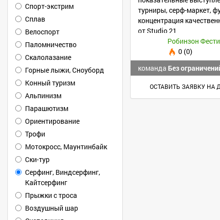
Спорт-экстрим
турниры, серф-маркет, ф
Сплав
концентрация качествен
от Studio 21
Велоспорт
Робинзон Фест
Паломничество
0 (0)
Скалолазание
команда
Без ограничени
Горные лыжи, Сноуборд
Конный туризм
ОСТАВИТЬ ЗАЯВКУ НА 
Альпинизм
Парашютизм
Ориентирование
Трофи
Мотокросс, Маунтинбайк
Ски-тур
Серфинг, Виндсерфинг,
Кайтсерфинг
Прыжки с троса
Воздушный шар