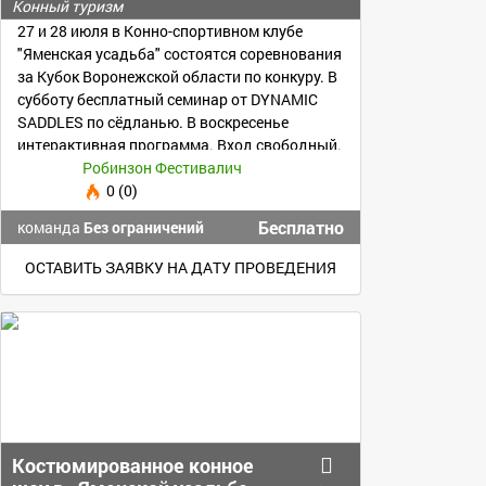
Федераций"
Конный туризм
27 и 28 июля в Конно-спортивном клубе
"Яменская усадьба" состоятся соревнования
за Кубок Воронежской области по конкуру. В
субботу бесплатный семинар от DYNAMIC
SADDLES по сёдланью. В воскресенье
интерактивная программа. Вход свободный.
Приходите!
Робинзон Фестивалич
0 (0)
Бесплатно
команда
Без ограничений
ОСТАВИТЬ ЗАЯВКУ НА ДАТУ ПРОВЕДЕНИЯ
Костюмированное конное