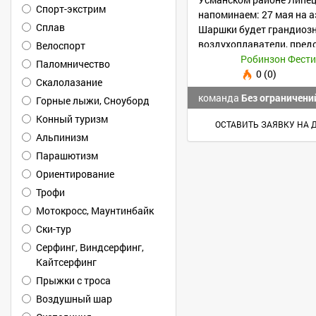
Спорт-экстрим
напоминаем: 27 мая на 
Сплав
Шаршки будет грандиозн
воздухоплаватели, пред
Велоспорт
сверхлегкой авиации.
Робинзон Фест
Паломничество
0 (0)
Скалолазание
команда
Без ограничени
Горные лыжи, Сноуборд
Конный туризм
ОСТАВИТЬ ЗАЯВКУ НА 
Альпинизм
Парашютизм
Ориентирование
Трофи
Мотокросс, Маунтинбайк
Ски-тур
Серфинг, Виндсерфинг,
Кайтсерфинг
Прыжки с троса
Воздушный шар