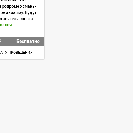
аэродроме Усмань-
ое авиашоу. Будут
ставители спорта
ивалич
Бесплатно
й
ДАТУ ПРОВЕДЕНИЯ