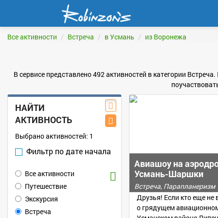
Все активности
Встреча
в Усмань
из Воронежа
В сервисе представлено 492 активностей в категории Встреча.
поучаствовать
НАЙТИ
АКТИВНОСТЬ
Выбрано активностей:
1
Фильтр по дате начала
Авиашоу на аэродр
Усмань-Шаршки
Все активности
Путешествие
Встреча, Парапланеризм
Друзья! Если кто еще н
Экскурсия
о грядущем авиационном
Встреча
Усманском районе Липец