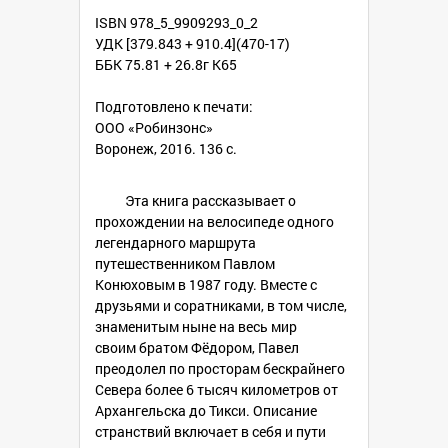
ISBN 978_5_9909293_0_2
УДК [379.843 + 910.4](470-17)
ББК 75.81 + 26.8г К65
Подготовлено к печати:
ООО «Робинзонс»
Воронеж, 2016. 136 с.
Эта книга рассказывает о
прохождении на велосипеде одного
легендарного маршрута
путешественником Павлом
Конюховым в 1987 году. Вместе с
друзьями и соратниками, в том числе,
знаменитым ныне на весь мир
своим братом Фёдором, Павел
преодолел по просторам бескрайнего
Севера более 6 тысяч километров от
Архангельска до Тикси. Описание
странствий включает в себя и пути